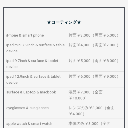
★コーティング★
iPhone & smart phone
片面￥3,000（両面￥5,000）
ipad mini 7.9inch & surface & table
片面￥4,000（両面￥7.000）
device
ipad 9.7inch & surface & tablet
片面￥5,000（両面￥8.000）
device
ipad 12.9inch & surface & tablet
片面￥6,000（両面￥9.000）
device
surface & Laptop & macbook
液晶￥7,000（全面
￥10.000）
eyeglasses & sunglasses
レンズのみ￥3,000（全面
￥4.000）
apple watch & smart watch
本体のみ￥3,000（全面